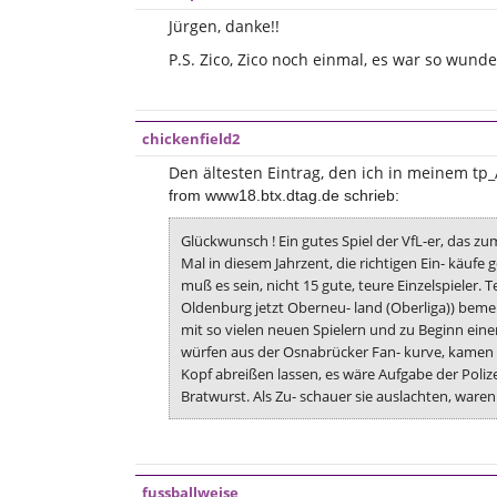
Jürgen, danke!!
P.S. Zico, Zico noch einmal, es war so wunde
chickenfield2
Den ältesten Eintrag, den ich in meinem tp
from www18.btx.dtag.de schrieb:
Glückwunsch ! Ein gutes Spiel der VfL-er, das z
Mal in diesem Jahrzent, die richtigen Ein- käuf
muß es sein, nicht 15 gute, teure Einzelspieler
Oldenburg jetzt Oberneu- land (Oberliga)) bemer
mit so vielen neuen Spielern und zu Beginn ein
würfen aus der Osnabrücker Fan- kurve, kamen d
Kopf abreißen lassen, es wäre Aufgabe der Polize
Bratwurst. Als Zu- schauer sie auslachten, waren
fussballweise