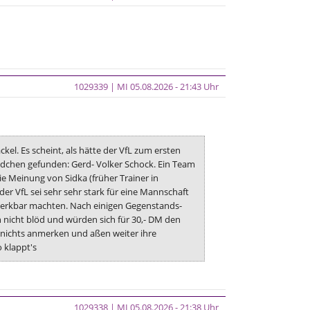
1029339 | MI 05.08.2026 - 21:43 Uhr
el. Es scheint, als hätte der VfL zum ersten
Händchen gefunden: Gerd- Volker Schock. Ein Team
ie Meinung von Sidka (früher Trainer in
er VfL sei sehr sehr stark für eine Mannschaft
bemerkbar machten. Nach einigen Gegenstands-
 nicht blöd und würden sich für 30,- DM den
ch nichts anmerken und aßen weiter ihre
o klappt's
1029338 | MI 05.08.2026 - 21:38 Uhr