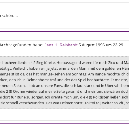
rschön....
_Archiv gefunden habe:
Jens H. Reinhardt
5 August 1996 um 23:29
um hochverdienten 4:2 Sieg führte. Herausragend waren für mich Zico und Mack
e getätigt. Vielleicht haben wir ja jetzt einmal den Mann mit dem goldenen 
. Teamgeist ist da, das hat man ge- sehen am Sonntag. Am Rande möchte ich d
ken, den ich in Delmenhorst traf und der das Spiel beobachtete. Er meinte, d
er neuen Saison. - Lob an unsere Fans, die sich lautstark und in Überzahl 
ie 2 (!) Ordner wieder auf meine Seite gerannt und meinten, sie wären doch
i dort für Ruhe zu sorgen. Ich drehte mich um, die 4 (!) Polizisten ließen si
 sie schnell verschwunden. Das war Delmenhorst. Toi toi toi, weiter so VfL, s