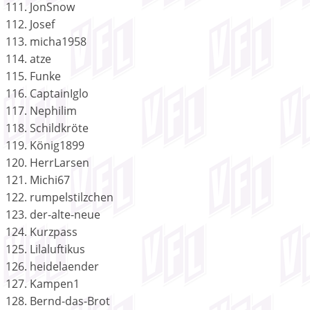
111. JonSnow
112. Josef
113. micha1958
114. atze
115. Funke
116. CaptainIglo
117. Nephilim
118. Schildkröte
119. König1899
120. HerrLarsen
121. Michi67
122. rumpelstilzchen
123. der-alte-neue
124. Kurzpass
125. Lilaluftikus
126. heidelaender
127. Kampen1
128. Bernd-das-Brot