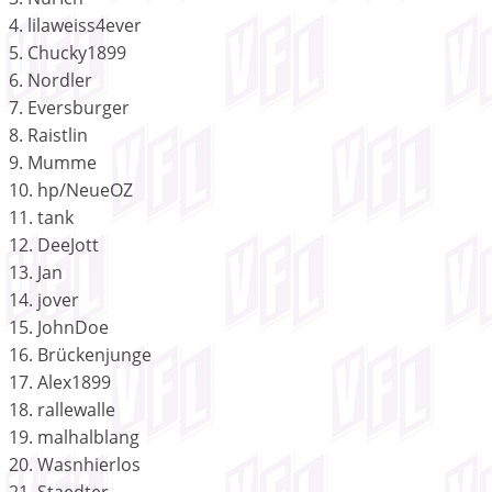
4. lilaweiss4ever
5. Chucky1899
6. Nordler
7. Eversburger
8. Raistlin
9. Mumme
10. hp/NeueOZ
11. tank
12. DeeJott
13. Jan
14. jover
15. JohnDoe
16. Brückenjunge
17. Alex1899
18. rallewalle
19. malhalblang
20. Wasnhierlos
21. Staedter