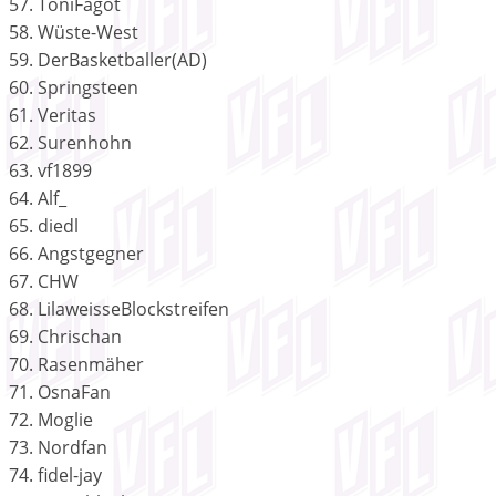
57. ToniFagot
58. Wüste-West
59. DerBasketballer(AD)
60. Springsteen
61. Veritas
62. Surenhohn
63. vf1899
64. Alf_
65. diedl
66. Angstgegner
67. CHW
68. LilaweisseBlockstreifen
69. Chrischan
70. Rasenmäher
71. OsnaFan
72. Moglie
73. Nordfan
74. fidel-jay