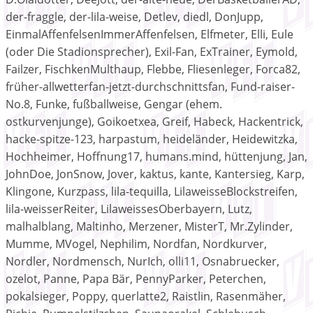
der-fraggle, der-lila-weise, Detlev, diedl, DonJupp,
EinmalAffenfelsenImmerAffenfelsen, Elfmeter, Elli, Eule
(oder Die Stadionsprecher), Exil-Fan, ExTrainer, Eymold,
Failzer, FischkenMulthaup, Flebbe, Fliesenleger, Forca82,
früher-allwetterfan-jetzt-durchschnittsfan, Fund-raiser-
No.8, Funke, fußballweise, Gengar (ehem.
ostkurvenjunge), Goikoetxea, Greif, Habeck, Hackentrick,
hacke-spitze-123, harpastum, heideländer, Heidewitzka,
Hochheimer, Hoffnung17, humans.mind, hüttenjung, Jan,
JohnDoe, JonSnow, Jover, kaktus, kante, Kantersieg, Karp,
Klingone, Kurzpass, lila-tequilla, LilaweisseBlockstreifen,
lila-weisserReiter, LilaweissesOberbayern, Lutz,
malhalblang, Maltinho, Merzener, MisterT, Mr.Zylinder,
Mumme, MVogel, Nephilim, Nordfan, Nordkurver,
Nordler, Nordmensch, NurIch, olli11, Osnabruecker,
ozelot, Panne, Papa Bär, PennyParker, Peterchen,
pokalsieger, Poppy, querlatte2, Raistlin, Rasenmäher,