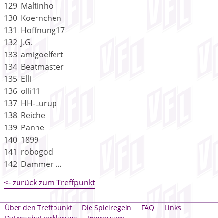
129. Maltinho
130. Koernchen
131. Hoffnung17
132. J.G.
133. amigoelfert
134. Beatmaster
135. Elli
136. olli11
137. HH-Lurup
138. Reiche
139. Panne
140. 1899
141. robogod
142. Dammer …
<- zurück zum Treffpunkt
Über den Treffpunkt
Die Spielregeln
FAQ
Links
Datenschutzerklärung
Impressum