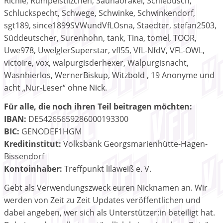
Richie, Rumpelstilzchen, Saunaorakel, Schlebusch,
Schluckspecht, Schwege, Schwinke, Schwinkendorf,
sgt189, since1899SVWundVfLOsna, Staedter, stefan2503,
Süddeutscher, Surenhohn, tank, Tina, tomel, TOOR,
Uwe978, UweIglerSuperstar, vfl55, VfL-NfdV, VFL-OWL,
victoire, vox, walpurgisderhexer, Walpurgisnacht,
Wasnhierlos, WernerBiskup, Witzbold , 19 Anonyme und
acht „Nur-Leser“ ohne Nick.
Für alle, die noch ihren Teil beitragen möchten:
IBAN:
DE54265659286000193300
BIC:
GENODEF1HGM
Kreditinstitut:
Volksbank Georgsmarienhütte-Hagen-
Bissendorf
Kontoinhaber:
Treffpunkt lilaweiß e. V.
Gebt als Verwendungszweck euren Nicknamen an. Wir
werden von Zeit zu Zeit Updates veröffentlichen und
dabei angeben, wer sich als Unterstützer:in beteiligt hat.