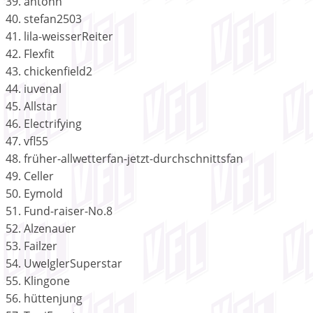
39. antonn
40. stefan2503
41. lila-weisserReiter
42. Flexfit
43. chickenfield2
44. iuvenal
45. Allstar
46. Electrifying
47. vfl55
48. früher-allwetterfan-jetzt-durchschnittsfan
49. Celler
50. Eymold
51. Fund-raiser-No.8
52. Alzenauer
53. Failzer
54. UweIglerSuperstar
55. Klingone
56. hüttenjung