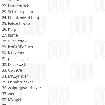
22. Hackentrick
23. Schluckspecht
24. FischkenMulthaup
25. Felsenhocker
26. Karp
27. kante
28. querlatte2
29. IchGrüßeEuch
30. Merzener
31. pokalsieger
32. Drecksack
33. Uwe978
34. Mr.Zylinder
35. Osnabruecker
36. walpurgisderhexer
37. vox
38. MVogel