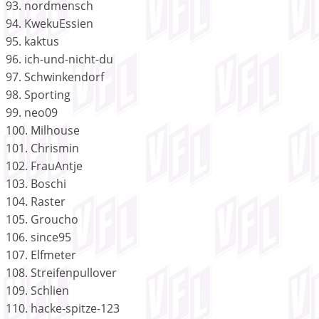
93. nordmensch
94. KwekuEssien
95. kaktus
96. ich-und-nicht-du
97. Schwinkendorf
98. Sporting
99. neo09
100. Milhouse
101. Chrismin
102. FrauAntje
103. Boschi
104. Raster
105. Groucho
106. since95
107. Elfmeter
108. Streifenpullover
109. Schlien
110. hacke-spitze-123