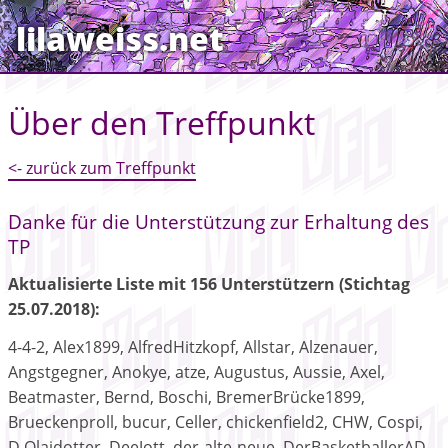
lilaweiss.net
Über den Treffpunkt
<- zurück zum Treffpunkt
Danke für die Unterstützung zur Erhaltung des
TP
Aktualisierte Liste mit 156 Unterstützern (Stichtag
25.07.2018):
4-4-2, Alex1899, AlfredHitzkopf, Allstar, Alzenauer,
Angstgegner, Anokye, atze, Augustus, Aussie, Axel,
Beatmaster, Bernd, Boschi, BremerBrücke1899,
Brueckenproll, bucur, Celler, chickenfield2, CHW, Cospi,
D.Olaidotter, DeeJott, der-alte-neue, DerBasketballerAD,